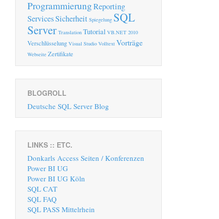
Programmierung
Reporting
SQL
Services
Sicherheit
Spiegelung
Server
Tutorial
Translation
VB.NET 2010
Vorträge
Verschlüsselung
Visual Studio
Volltext
Zertifikate
Webseite
BLOGROLL
Deutsche SQL Server Blog
LINKS :: ETC.
Donkarls Access Seiten / Konferenzen
Power BI UG
Power BI UG Köln
SQL CAT
SQL FAQ
SQL PASS Mittelrhein