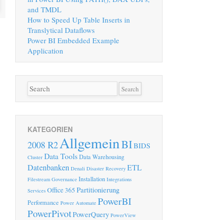
and TMDL
How to Speed Up Table Inserts in
Translytical Dataflows
Power BI Embedded Example
Application
KATEGORIEN
Allgemein
BI
2008 R2
BIDS
Data Tools
Data Warehousing
Cluster
Datenbanken
ETL
Denali
Disaster Recovery
Installation
Filestream
Governance
Integrations
Partitionierung
Office 365
Services
PowerBI
Performance
Power Automate
PowerPivot
PowerQuery
PowerView