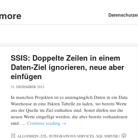
d more
Main menu
Skip
Datenschutze
to
content
SSIS: Doppelte Zeilen in einem
Daten-Ziel ignorieren, neue aber
einfügen
31. DEZEMBER 2013
In manchen Projekten ist es unumgänglich Daten in ein Data
Warehouse in eine Fakten Tabelle zu laden, wo bereits Werte
aus der Quelle im Ziel enthalten sind. Somit dürfen nur die
neuen Werte eingefügt werden, die aber bereits vorhandenen
sind. …
Continue reading
→
ALLGEMEIN
,
ETL
,
INTEGRATIONS SERVICES
,
SQL SERVER
|