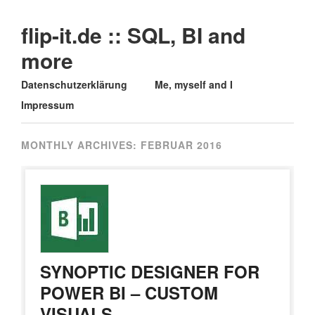
flip-it.de :: SQL, BI and
more
Main menu
Skip
Datenschutzerklärung
Me, myself and I
to
Impressum
content
MONTHLY ARCHIVES:
FEBRUAR 2016
SYNOPTIC DESIGNER FOR
POWER BI – CUSTOM
VISUALS