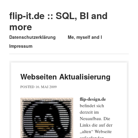
flip-it.de :: SQL, BI and
more
Main menu
Skip
Datenschutzerklärung
Me, myself and I
to
Impressum
content
Webseiten Aktualisierung
POSTED
16. MAI 2009
flip-design.de
befindet sich
derzeit im
Neuaufbau. Die
Links die auf der
„alten“ Webseite
aufgefunden